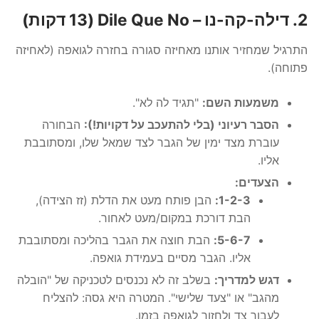
2. דילה-קה-נו – Dile Que No (13 דקות)
התרגיל שמחזיר אותנו מאחיזה סגורה בחזרה לגואפה (לאחיזה
פתוחה).
משמעות השם:
"תגיד לה לא".
הסבר רעיוני (בלי להתעכב על דקויות!):
הבחורה
עוברת מצד ימין של הגבר לצד שמאל שלו, ומסתובבת
אליו.
הצעדים:
1-2-3:
הבן פותח מעט את הדלת (זז הצידה),
הבת דורכת במקום/מעט לאחור.
5-6-7:
הבת חוצה את הגבר בהליכה ומסתובבת
אליו. הגבר מסיים בעמידת גואפה.
דגש למדריך:
בשלב זה לא נכנסים לטכניקה של "הובלה
מהגב" או "צעד שלישי". המטרה היא גסה: להצליח
לעבור צד ולחזור לגואפה בזמן.