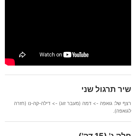
שיר תרגול שני
רצף של: גואפה -> דמה (מעבר זוג) -> דילה-קה-נו (חזרה
לגואפה).
חלק ג' (15 דק')